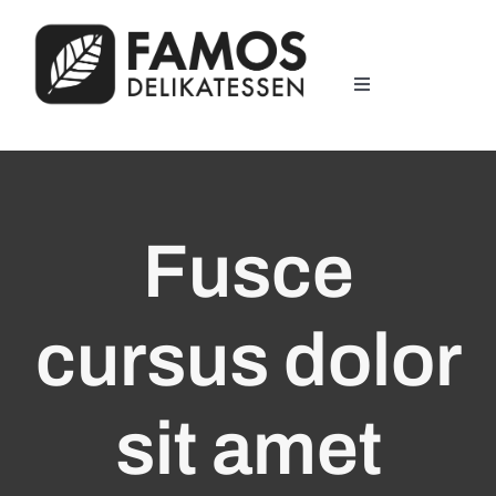
Zum
Inhalt
springen
Toggle
Navigation
Home
Famose Gewürze
Fusce
Bestellung
cursus dolor
Kontakt
sit amet